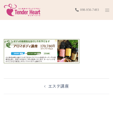
コ
ト
098-956-7493
ン
グ
テ
class_price_time_w02
ル
ン
メ
ツ
ニ
へ
ュ
ス
ー
キ
ッ
プ
投
エステ講座
稿
ナ
ビ
ゲ