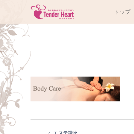
コ
トップ
ン
テ
ン
ツ
へ
bannar_course0
ス
キ
ッ
プ
投
エステ講座