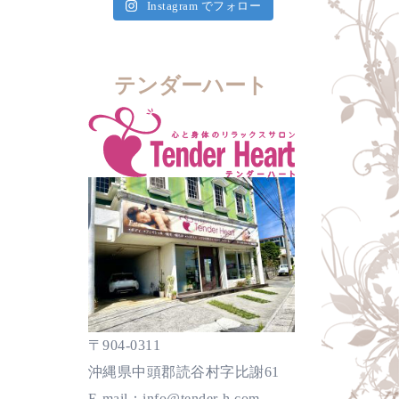
Instagram でフォロー
テンダーハート
〒904-0311
沖縄県中頭郡読谷村字比謝61
E-mail：info@tender-h.com