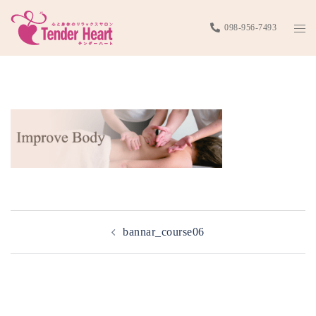
コ
ト
098-956-7493
ン
グ
テ
bannar_course06
ル
ン
メ
ツ
ニ
へ
ュ
ス
ー
キ
ッ
プ
投
bannar_course06
稿
ナ
ビ
ゲ
ー