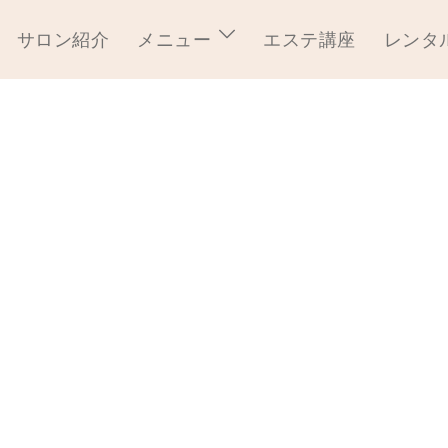
サロン紹介
メニュー
エステ講座
レンタ
e8d6b79ff67b1d5db7-