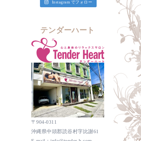
Instagram でフォロー
テンダーハート
〒904-0311
沖縄県中頭郡読谷村字比謝61
E-mail：info@tender-h.com