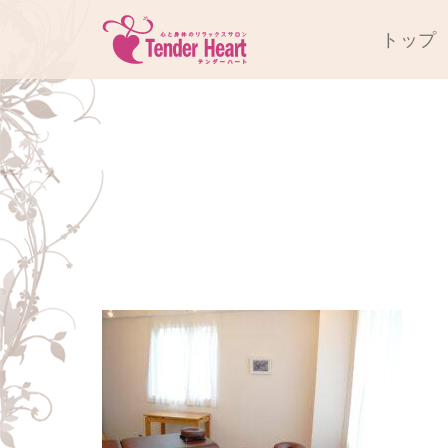
コ
トップ
ン
テ
ン
ツ
へ
2ff61b5c2cea7b
ス
キ
scaled
ッ
プ