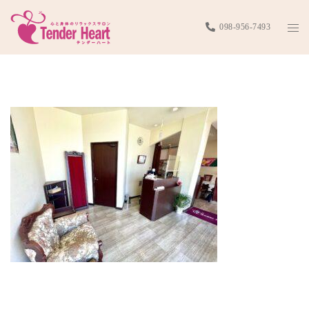
コ
ト
098-956-7493
ン
グ
テ
IMG_0791-scaled
ル
ン
メ
ツ
ニ
へ
ュ
ス
ー
キ
ッ
プ