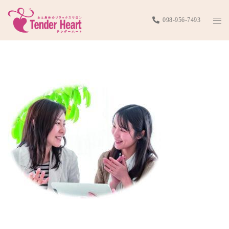
コ
ト
098-956-7493
ン
グ
テ
8fa6a8459ea1bb8d77786e55e9a
ル
ン
メ
ツ
ニ
へ
ュ
ス
ー
キ
ッ
プ